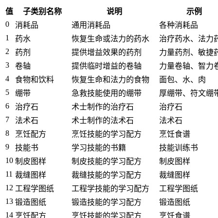
值
子类别名称
说明
示例
0
消耗品
通用消耗品
各种消耗品
1
药水
恢复生命或法力的药水
治疗药水、法力
2
药剂
提供增益效果的药剂
力量药剂、敏捷
3
卷轴
提供临时增益的卷轴
力量卷轴、智力
4
食物和饮料
恢复生命和法力的食物
面包、水、肉
5
绷带
急救技能使用的绷带
厚绷带、符文绷
6
治疗石
术士制作的治疗石
治疗石
7
法术石
术士制作的法术石
法术石
8
烹饪配方
烹饪技能的学习配方
烹饪食谱
9
技能书
学习技能的书籍
技能训练书
10
制皮图样
制皮技能的学习配方
制皮图样
11
裁缝图样
裁缝技能的学习配方
裁缝图样
12
工程学图纸
工程学技能的学习配方
工程学图纸
13
锻造图纸
锻造技能的学习配方
锻造图纸
14
烹饪配方
烹饪技能的学习配方
烹饪食谱