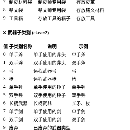
7
制皮材料袋
制皮师专用袋
存放皮革
8
铭文袋
铭文师专用袋
存放铭文材料
9
工具箱
存放工具的箱子
存放工具
⚔️ 武器子类别 (class=2)
值
子类别名称
说明
示例
0
单手斧
单手使用的斧头
单手斧
1
双手斧
双手使用的斧头
双手斧
2
弓
远程武器弓
弓
3
枪
远程武器枪
枪
4
单手锤
单手使用的锤子
单手锤
5
双手锤
双手使用的锤子
双手锤
6
长柄武器
长柄武器
长矛、杖
7
单手剑
单手使用的剑
单手剑
8
双手剑
双手使用的剑
双手剑
9
-
废弃
已废弃的武器类型