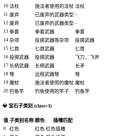
10
法杖
施法者使用的法杖
法杖
11
-
废弃
已废弃的武器类型
12
-
废弃
已废弃的武器类型
13
拳套
拳套武器
拳套
14
杂项
投掷武器等杂项
投掷武器
15
匕首
匕首武器
匕首
16
投掷武器
投掷武器
飞刀、飞斧
17
长柄武器
长柄武器
长矛
18
弩
远程武器弩
弩
19
魔杖
施法者使用的魔杖
魔杖
20
钓鱼竿
钓鱼使用的竿子
钓鱼竿
💎 宝石子类别 (class=3)
值
子类别名称
颜色
插槽匹配
0
红色
红色
红色插槽