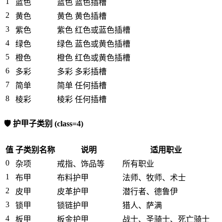
1
蓝色
蓝色
蓝色插槽
2
黄色
黄色
黄色插槽
3
紫色
紫色
红色或蓝色插槽
4
绿色
绿色
蓝色或黄色插槽
5
橙色
橙色
红色或黄色插槽
6
多彩
多彩
多彩插槽
7
简单
简单
任何插槽
8
棱彩
棱彩
任何插槽
🛡️ 护甲子类别 (class=4)
值
子类别名称
说明
适用职业
0
杂项
戒指、饰品等
所有职业
1
布甲
布料护甲
法师、牧师、术士
2
皮甲
皮革护甲
潜行者、德鲁伊
3
锁甲
锁链护甲
猎人、萨满
4
板甲
板金护甲
战士、圣骑士、死亡骑士