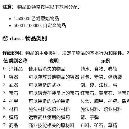
注意：
物品ID通常按照以下范围分配：
1-50000: 游戏原始物品
50001-100000: 自定义物品
📦 class - 物品类别
详细说明：
物品的主要类别，决定了物品的基本行为和属性。
值
类别名称
说明
示例
0
消耗品
使用后消失的物品
药水、食物、卷轴
1
容器
可以存放其他物品的容器
背包、箭袋、弹药袋
2
武器
可以装备的武器
剑、斧、法杖、弓
3
宝石
可以镶嵌在装备上的宝石
红宝石、黄宝石、蓝宝
4
护甲
可以装备的防护装备
头盔、胸甲、护腕、盾
5
材料
施法材料或职业材料
施法材料、职业材料
6
弹药
远程武器使用的弹药
箭、子弹
7
商品
商业技能相关的原材料
布料、矿石、草药