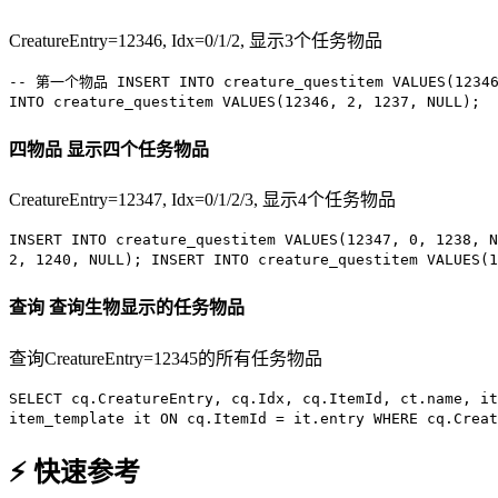
CreatureEntry=12346, Idx=0/1/2, 显示3个任务物品
-- 第一个物品
INSERT INTO
creature_questitem
VALUES
(
1234
INTO
creature_questitem
VALUES
(
12346
,
2
,
1237
,
NULL
);
四物品
显示四个任务物品
CreatureEntry=12347, Idx=0/1/2/3, 显示4个任务物品
INSERT INTO
creature_questitem
VALUES
(
12347
,
0
,
1238
,
N
2
,
1240
,
NULL
);
INSERT INTO
creature_questitem
VALUES
(
1
查询
查询生物显示的任务物品
查询CreatureEntry=12345的所有任务物品
SELECT
cq.CreatureEntry, cq.Idx, cq.ItemId, ct.name, i
item_template it
ON
cq.ItemId = it.entry
WHERE
cq.Creat
⚡ 快速参考