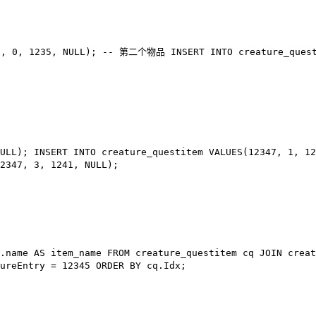
6
,
0
,
1235
,
NULL
);
-- 第二个物品
INSERT INTO
creature_ques
ULL
);
INSERT INTO
creature_questitem
VALUES
(
12347
,
1
,
12
2347
,
3
,
1241
,
NULL
);
t.name
AS
item_name
FROM
creature_questitem cq
JOIN
creat
ureEntry =
12345
ORDER BY
cq.Idx;