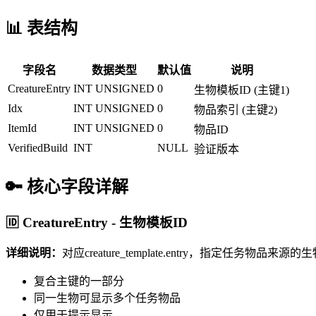
📊 表结构
字段名
数据类型
默认值
说明
CreatureEntry
INT UNSIGNED
0
生物模板ID (主键1)
Idx
INT UNSIGNED
0
物品索引 (主键2)
ItemId
INT UNSIGNED
0
物品ID
VerifiedBuild
INT
NULL
验证版本
🔑 核心字段详解
🆔 CreatureEntry - 生物模板ID
详细说明：
对应creature_template.entry，指定任务物品来源
复合主键的一部分
同一生物可显示多个任务物品
仅用于提示显示