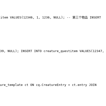
titem
VALUES
(
12346
,
1
,
1236
,
NULL
);
-- 第三个物品
INSERT
39
,
NULL
);
INSERT INTO
creature_questitem
VALUES
(
12347
,
ure_template ct
ON
cq.CreatureEntry = ct.entry
JOIN