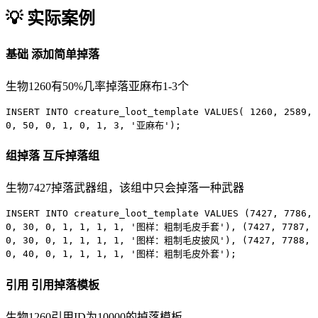
💡 实际案例
基础
添加简单掉落
生物1260有50%几率掉落亚麻布1-3个
INSERT INTO
creature_loot_template
VALUES
(
1260
,
2589
,
0
,
50
,
0
,
1
,
0
,
1
,
3
,
'亚麻布'
);
组掉落
互斥掉落组
生物7427掉落武器组，该组中只会掉落一种武器
INSERT INTO
creature_loot_template
VALUES
(
7427
,
7786
,
0
,
30
,
0
,
1
,
1
,
1
,
1
,
'图样：粗制毛皮手套'
), (
7427
,
7787
,
0
,
30
,
0
,
1
,
1
,
1
,
1
,
'图样：粗制毛皮披风'
), (
7427
,
7788
,
0
,
40
,
0
,
1
,
1
,
1
,
1
,
'图样：粗制毛皮外套'
);
引用
引用掉落模板
生物1260引用ID为10000的掉落模板