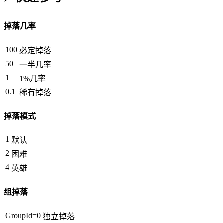
掉落几率
100
必定掉落
50
一半几率
1
1%几率
0.1
稀有掉落
掉落模式
1
默认
2
困难
4
英雄
组掉落
GroupId=0
独立掉落