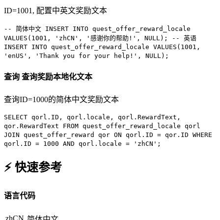
ID=1001, 配置中英文奖励文本
-- 简体中文
INSERT INTO
quest_offer_reward_locale
VALUES
(
1001
,
'zhCN'
,
'感谢你的帮助!'
,
NULL
);
-- 英语
INSERT INTO
quest_offer_reward_locale
VALUES
(
1001
,
'enUS'
,
'Thank you for your help!'
,
NULL
);
查询
查询奖励本地化文本
查询ID=1000的简体中文奖励文本
SELECT
qorl.ID, qorl.locale, qorl.RewardText,
qor.RewardText
FROM
quest_offer_reward_locale qorl
JOIN
quest_offer_reward qor
ON
qorl.ID = qor.ID
WHERE
qorl.ID =
1000
AND
qorl.locale =
'zhCN'
;
⚡ 快速参考
语言代码
zhCN
简体中文