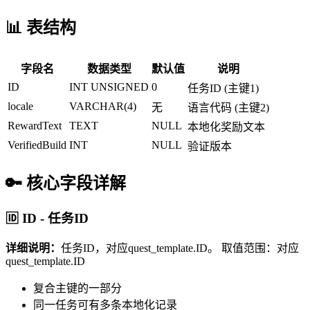
📊 表结构
字段名
数据类型
默认值
说明
ID
INT UNSIGNED
0
任务ID (主键1)
locale
VARCHAR(4)
无
语言代码 (主键2)
RewardText
TEXT
NULL
本地化奖励文本
VerifiedBuild
INT
NULL
验证版本
🔑 核心字段详解
🆔 ID - 任务ID
详细说明：
任务ID，对应quest_template.ID。
取值范围：对应
quest_template.ID
复合主键的一部分
同一任务可有多条本地化记录