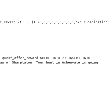
r_reward
VALUES
(
1598
,
6
,
0
,
0
,
0
,
0
,
0
,
0
,
0
,
'Your dedication
M
quest_offer_reward
WHERE
ID =
2
;
INSERT INTO
aw of Sharptalon! Your hunt in Ashenvale is going