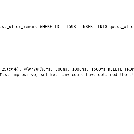
est_offer_reward
WHERE
ID =
1598
;
INSERT INTO
quest_offe
4=25(欢呼), 延迟分别为0ms, 500ms, 1000ms, 1500ms
DELETE FRO
Most impressive, $n! Not many could have obtained the cl