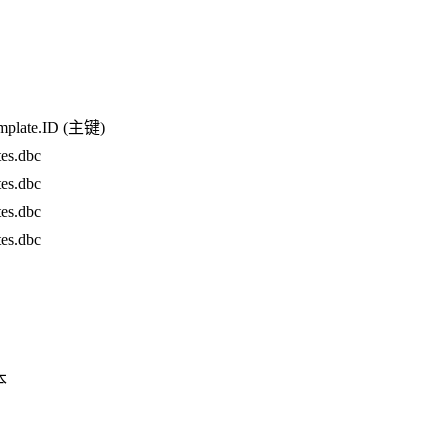
late.ID (主键)
.dbc
.dbc
.dbc
.dbc
本