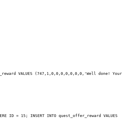
_reward
VALUES
(
747
,
1
,
0
,
0
,
0
,
0
,
0
,
0
,
0
,
'Well done! Your
ERE
ID =
15
;
INSERT INTO
quest_offer_reward
VALUES