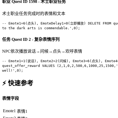
职业
Quest ID 1598 - 术士职业任务
术士职业任务完成时的表情和文本
-- Emote1=6(点头), EmoteDelay1=0(立即播放)
DELETE FROM
qu
to the dark arts is commendable.'
,
0
);
任务
Quest ID 2 - 复杂表情序列
NPC依次播放说话→问候→点头→欢呼表情
-- Emote1=1(说话), Emote2=2(问候), Emote3=6(点头), Emote
quest_offer_reward
VALUES
(
2
,
1
,
0
,
2
,
500
,
6
,
1000
,
25
,
1500
,
'
well!'
,
0
);
⚡ 快速参考
表情字段
Emote1
表情1