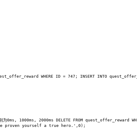
est_offer_reward
WHERE
ID =
747
;
INSERT INTO
quest_offer
为0ms, 1000ms, 2000ms
DELETE FROM
quest_offer_reward
WH
e proven yourself a true hero.'
,
0
);