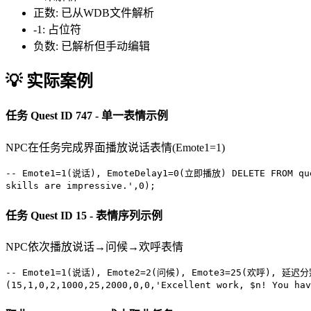
正数: 已从WDB文件解析
-1: 占位符
负数: 已解析但手动编辑
💡 实际案例
任务
Quest ID 747 - 单一表情示例
NPC在任务完成界面播放说话表情(Emote1=1)
-- Emote1=1(说话), EmoteDelay1=0(立即播放)
DELETE FROM
qu
skills are impressive.'
,
0
);
任务
Quest ID 15 - 表情序列示例
NPC依次播放说话→问候→欢呼表情
-- Emote1=1(说话), Emote2=2(问候), Emote3=25(欢呼), 延迟分别
(
15
,
1
,
0
,
2
,
1000
,
25
,
2000
,
0
,
0
,
'Excellent work, $n! You hav