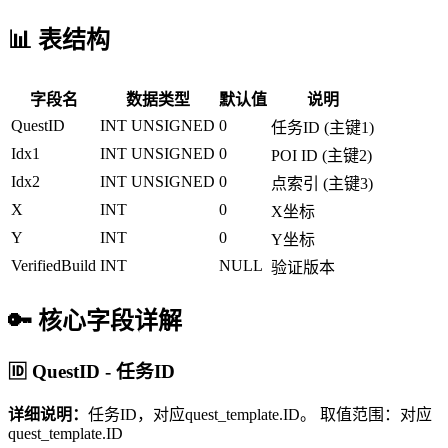
📊 表结构
字段名
数据类型
默认值
说明
QuestID
INT UNSIGNED
0
任务ID (主键1)
Idx1
INT UNSIGNED
0
POI ID (主键2)
Idx2
INT UNSIGNED
0
点索引 (主键3)
X
INT
0
X坐标
Y
INT
0
Y坐标
VerifiedBuild
INT
NULL
验证版本
🔑 核心字段详解
🆔 QuestID - 任务ID
详细说明：
任务ID，对应quest_template.ID。
取值范围：对应
quest_template.ID