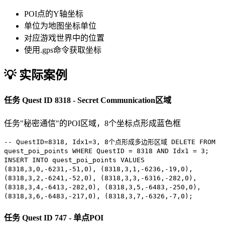
POI点的Y轴坐标
单位为地图坐标单位
对应游戏世界中的位置
使用.gps命令获取坐标
💡 实际案例
任务
Quest ID 8318 - Secret Communication区域
任务"秘密通信"的POI区域，8个坐标点形成蓝色框
-- QuestID=8318, Idx1=3, 8个点形成多边形区域
DELETE FROM
quest_poi_points
WHERE
QuestID =
8318
AND
Idx1 =
3
;
INSERT INTO
quest_poi_points
VALUES
(
8318
,
3
,
0
,
-6231
,
-51
,
0
), (
8318
,
3
,
1
,
-6236
,
-19
,
0
),
(
8318
,
3
,
2
,
-6241
,
-52
,
0
), (
8318
,
3
,
3
,
-6316
,
-282
,
0
),
(
8318
,
3
,
4
,
-6413
,
-282
,
0
), (
8318
,
3
,
5
,
-6483
,
-250
,
0
),
(
8318
,
3
,
6
,
-6483
,
-217
,
0
), (
8318
,
3
,
7
,
-6326
,
-7
,
0
);
任务
Quest ID 747 - 单点POI