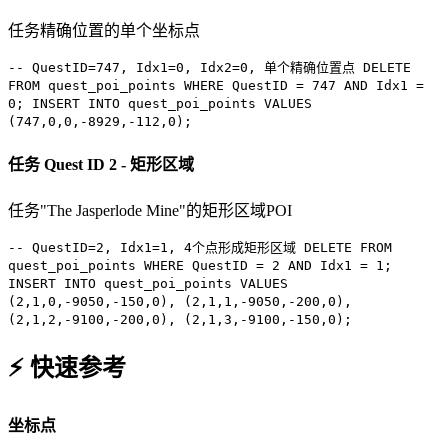
任务精确位置的单个坐标点
-- QuestID=747, Idx1=0, Idx2=0, 单个精确位置点
DELETE
FROM
quest_poi_points
WHERE
QuestID =
747
AND
Idx1 =
0
;
INSERT INTO
quest_poi_points
VALUES
(
747
,
0
,
0
,
-8929
,
-112
,
0
);
任务
Quest ID 2 - 矩形区域
任务"The Jasperlode Mine"的矩形区域POI
-- QuestID=2, Idx1=1, 4个点形成矩形区域
DELETE FROM
quest_poi_points
WHERE
QuestID =
2
AND
Idx1 =
1
;
INSERT INTO
quest_poi_points
VALUES
(
2
,
1
,
0
,
-9050
,
-150
,
0
), (
2
,
1
,
1
,
-9050
,
-200
,
0
),
(
2
,
1
,
2
,
-9100
,
-200
,
0
), (
2
,
1
,
3
,
-9100
,
-150
,
0
);
⚡ 快速参考
坐标点