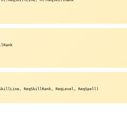
lRank

killLine, ReqSkillRank, ReqLevel, ReqSpell)
