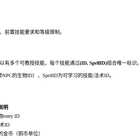
习费用、前置技能要求和等级限制。
练师可以有多个可教授技能，每个技能通过
(ID, SpellID)
组合唯一标识
ry（训练师NPC的生物ID），SpellID为可学习的技能/法术ID。
说明
try ID
术ID
的金币（铜币单位）