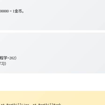
000 = 1金币。
程学=202）
学习）
nt.ReqSkillLine, nt.ReqSkillRank
