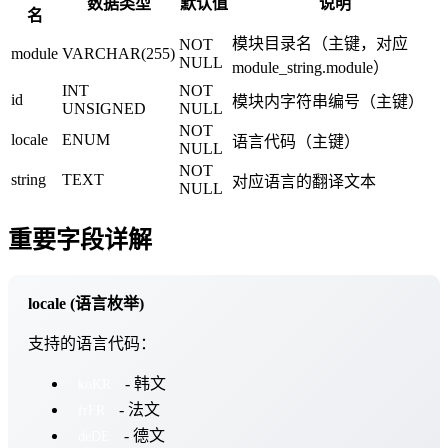
数据类型
默认值
说明
名
模块目录名（主键，对应
NOT
module
VARCHAR(255)
NULL
module_string.module）
INT
NOT
id
模块内字符串编号（主键）
UNSIGNED
NULL
NOT
locale
ENUM
语言代码（主键）
NULL
NOT
string
TEXT
对应语言的翻译文本
NULL
重要字段详解
locale (语言枚举)
支持的语言代码：
- 韩文
koKR
- 法文
frFR
- 德文
deDE