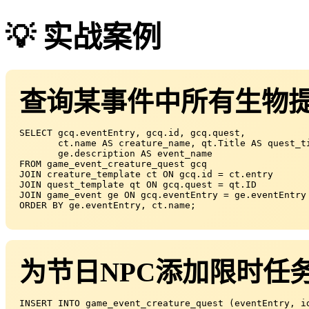
💡 实战案例
查询某事件中所有生物
SELECT gcq.eventEntry, gcq.id, gcq.quest,

       ct.name AS creature_name, qt.Title AS quest_ti
       ge.description AS event_name

FROM game_event_creature_quest gcq

JOIN creature_template ct ON gcq.id = ct.entry

JOIN quest_template qt ON gcq.quest = qt.ID

JOIN game_event ge ON gcq.eventEntry = ge.eventEntry

ORDER BY ge.eventEntry, ct.name;
为节日NPC添加限时任
INSERT INTO game_event_creature_quest (eventEntry, id