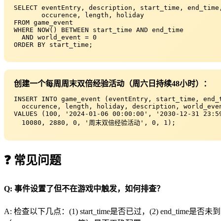
SELECT eventEntry, description, start_time, end_time,
       occurence, length, holiday

FROM game_event

WHERE NOW() BETWEEN start_time AND end_time

  AND world_event = 0

ORDER BY start_time;
创建一个每周周末双倍经验活动（周六日持续48小时）：
INSERT INTO game_event (eventEntry, start_time, end_t
  occurence, length, holiday, description, world_even
VALUES (100, '2024-01-06 00:00:00', '2030-12-31 23:59
  10080, 2880, 0, '周末双倍经验活动', 0, 1);
❓ 常见问题
Q: 事件设置了但不在游戏中触发，如何排查？
A: 检查以下几点：(1) start_time是否已过，(2) end_time