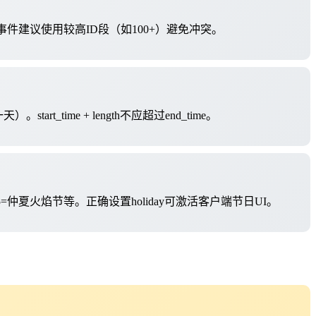
件建议使用较高ID段（如100+）避免冲突。
rt_time + length不应超过end_time。
仲夏火焰节等。正确设置holiday可激活客户端节日UI。