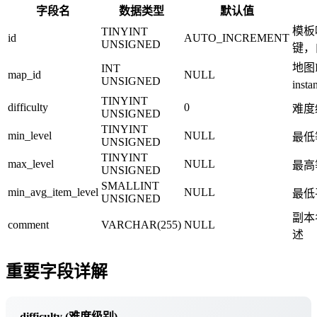
字段名
数据类型
默认值
模板
TINYINT
id
AUTO_INCREMENT
UNSIGNED
键，
地图
INT
map_id
NULL
UNSIGNED
inst
TINYINT
difficulty
0
难度
UNSIGNED
TINYINT
min_level
NULL
最低
UNSIGNED
TINYINT
max_level
NULL
最高
UNSIGNED
SMALLINT
min_avg_item_level
NULL
最低
UNSIGNED
副本
comment
VARCHAR(255)
NULL
述
重要字段详解
difficulty (难度级别)