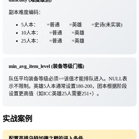
副本难度编码：
5人本：
=普通
=英雄
=史诗(未实装)
0
1
2
10人本：
=普通
=英雄
0
2
25人本：
=普通
=英雄
1
3
min_avg_item_level (装备等级门槛)
队伍平均装备等级必须>=该值才能排队进入。NULL表
示不限制。英雄5人本通常设置180-200，团本根据阶段
设置更高值（如ICC英雄25人需要251+）。
实战案例
配置英雄乌特加德之巅的进入条件