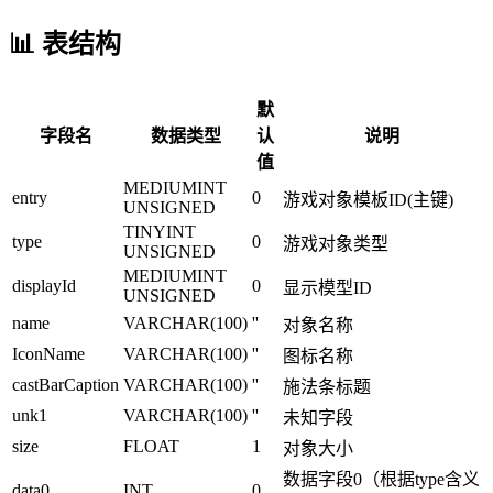
📊 表结构
默
字段名
数据类型
认
说明
值
MEDIUMINT
entry
0
游戏对象模板ID(主键)
UNSIGNED
TINYINT
type
0
游戏对象类型
UNSIGNED
MEDIUMINT
displayId
0
显示模型ID
UNSIGNED
name
VARCHAR(100)
''
对象名称
IconName
VARCHAR(100)
''
图标名称
castBarCaption
VARCHAR(100)
''
施法条标题
unk1
VARCHAR(100)
''
未知字段
size
FLOAT
1
对象大小
数据字段0（根据type含义
data0
INT
0