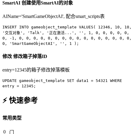
SmartAI
创建使用SmartAI的对象
AIName='SmartGameObjectAI', 配合smart_scripts表
INSERT INTO
gameobject_template
VALUES
(
12346
,
10
,
10
,
'交互对象'
,
'Talk'
,
'正在激活...'
,
''
,
1
,
0
,
0
,
0
,
0
,
0
,
0
,
-1
,
0
,
0
,
0
,
0
,
0
,
0
,
0
,
0
,
0
,
0
,
0
,
0
,
0
,
0
,
0
,
0
,
0
,
'SmartGameObjectAI'
,
''
,
1
);
修改
修改箱子掉落ID
entry=12345的箱子修改掉落模板
UPDATE
gameobject_template
SET
data1 =
54321
WHERE
entry =
12345
;
⚡ 快速参考
常用类型
0
门