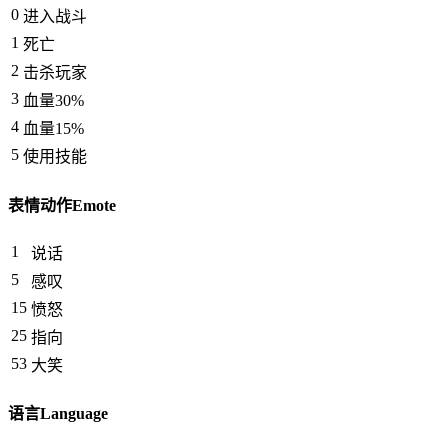
0
进入战斗
1
死亡
2
击杀玩家
3
血量30%
4
血量15%
5
使用技能
表情动作Emote
1
说话
5
感叹
15
愤怒
25
指向
53
大笑
语言Language