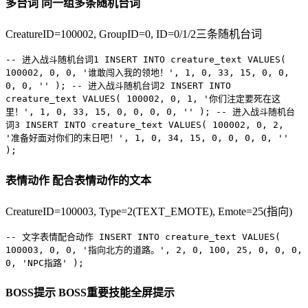
多台词
同一组多条随机台词
CreatureID=100002, GroupID=0, ID=0/1/2三条随机台词
-- 进入战斗随机台词1
INSERT INTO
creature_text
VALUES
(
100002
,
0
,
0
,
'谁敢闯入我的领地！'
,
1
,
0
,
33
,
15
,
0
,
0
,
0
,
0
,
''
);
-- 进入战斗随机台词2
INSERT INTO
creature_text
VALUES
(
100002
,
0
,
1
,
'你们注定要死在这
里！'
,
1
,
0
,
33
,
15
,
0
,
0
,
0
,
0
,
''
);
-- 进入战斗随机台
词3
INSERT INTO
creature_text
VALUES
(
100002
,
0
,
2
,
'准备好面对你们的末日吧！'
,
1
,
0
,
34
,
15
,
0
,
0
,
0
,
0
,
''
);
表情动作
配合表情动作的文本
CreatureID=100003, Type=2(TEXT_EMOTE), Emote=25(指向)
-- 文字表情配合动作
INSERT INTO
creature_text
VALUES
(
100003
,
0
,
0
,
'指向北方的道路。'
,
2
,
0
,
100
,
25
,
0
,
0
,
0
,
0
,
'NPC指路'
);
BOSS提示
BOSS重要技能全屏提示