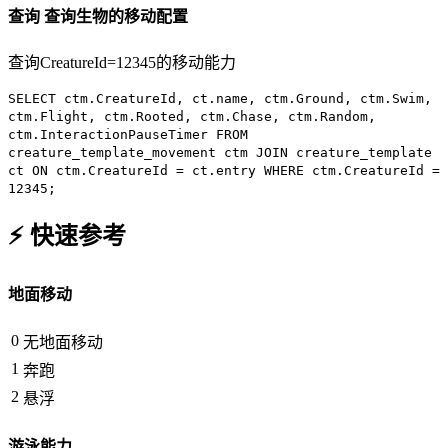
查询
查询生物的移动配置
查询CreatureId=12345的移动能力
SELECT
ctm.CreatureId, ct.name, ctm.Ground, ctm.Swim,
ctm.Flight, ctm.Rooted, ctm.Chase, ctm.Random,
ctm.InteractionPauseTimer
FROM
creature_template_movement ctm
JOIN
creature_template
ct
ON
ctm.CreatureId = ct.entry
WHERE
ctm.CreatureId =
12345
;
⚡ 快速参考
地面移动
0
无地面移动
1
奔跑
2
悬浮
游泳能力