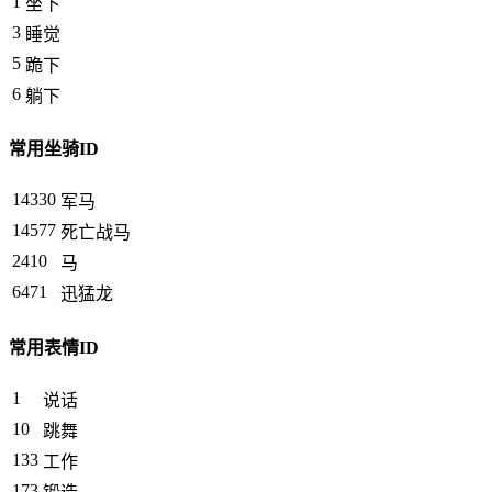
1
坐下
3
睡觉
5
跪下
6
躺下
常用坐骑ID
14330
军马
14577
死亡战马
2410
马
6471
迅猛龙
常用表情ID
1
说话
10
跳舞
133
工作
173