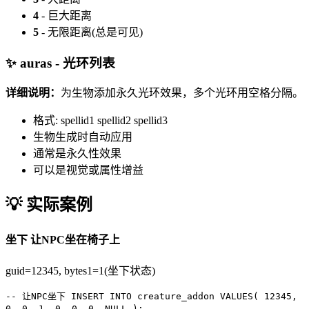
4
- 巨大距离
5
- 无限距离(总是可见)
✨ auras - 光环列表
详细说明：
为生物添加永久光环效果，多个光环用空格分隔。
格式: spellid1 spellid2 spellid3
生物生成时自动应用
通常是永久性效果
可以是视觉或属性增益
💡 实际案例
坐下
让NPC坐在椅子上
guid=12345, bytes1=1(坐下状态)
-- 让NPC坐下
INSERT INTO
creature_addon
VALUES
(
12345
,
0
,
0
,
1
,
0
,
0
,
0
,
NULL
);