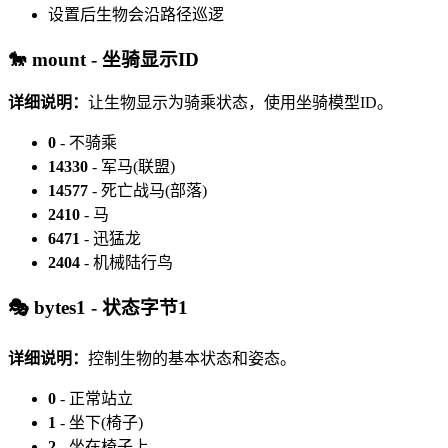
设置后生物会沿路径巡逻
🐎 mount - 坐骑显示ID
详细说明：
让生物显示为骑乘状态，使用坐骑模型ID。
0
- 不骑乘
14330
- 军马(联盟)
14577
- 死亡战马(部落)
2410
- 马
6471
- 迅猛龙
2404
- 机械陆行鸟
🎭 bytes1 - 状态字节1
详细说明：
控制生物的基本状态和姿态。
0
- 正常站立
1
- 坐下(椅子)
2
- 坐在椅子上