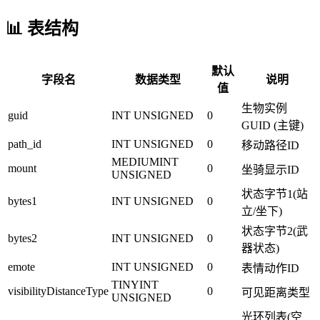
📊 表结构
默认
字段名
数据类型
说明
值
生物实例
guid
INT UNSIGNED
0
GUID (主键)
path_id
INT UNSIGNED
0
移动路径ID
MEDIUMINT
mount
0
坐骑显示ID
UNSIGNED
状态字节1(站
bytes1
INT UNSIGNED
0
立/坐下)
状态字节2(武
bytes2
INT UNSIGNED
0
器状态)
emote
INT UNSIGNED
0
表情动作ID
TINYINT
visibilityDistanceType
0
可见距离类型
UNSIGNED
光环列表(空