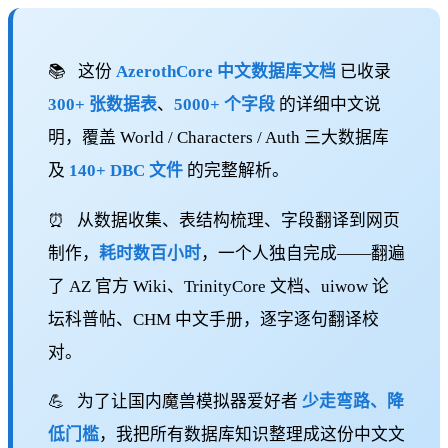
📚
这份
AzerothCore 中文数据库文档
已收录
300+ 张数据表
、
5000+ 个字段
的详细中文说
明，覆盖 World / Characters / Auth 三大数据库
及
140+ DBC 文件
的完整解析。
⏰
从数据收集、表结构梳理、字段翻译到网页
制作，
耗时数百小时
，一个人独自完成——翻遍
了 AZ 官方 Wiki、TrinityCore 文档、uiwow 论
坛科普帖、CHM 中文手册，逐字逐句翻译校
对。
💪
为了让国内魔兽模拟器爱好者
少走弯路、降
低门槛
，我把所有数据库知识整理成这份中文文