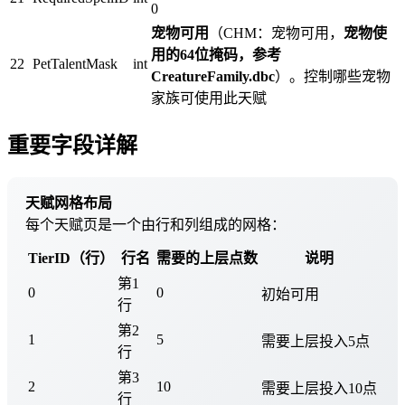
0
宠物可用
（CHM：宠物可用，
宠物使
用的64位掩码，参考
22
PetTalentMask
int
CreatureFamily.dbc
）。控制哪些宠物
家族可使用此天赋
重要字段详解
天赋网格布局
每个天赋页是一个由行和列组成的网格：
TierID（行）
行名
需要的上层点数
说明
第1
0
0
初始可用
行
第2
1
5
需要上层投入5点
行
第3
2
10
需要上层投入10点
行