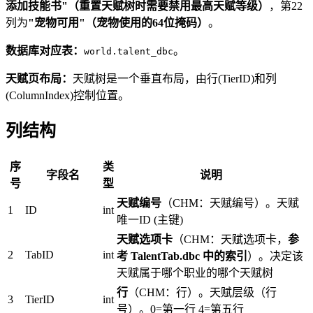
添加技能书"（重置天赋树时需要禁用最高天赋等级）
，第22
列为
"宠物可用"（宠物使用的64位掩码）
。
数据库对应表：
。
world.talent_dbc
天赋页布局：
天赋树是一个垂直布局，由行(TierID)和列
(ColumnIndex)控制位置。
列结构
序
类
字段名
说明
号
型
天赋编号
（CHM：天赋编号）。天赋
1
ID
int
唯一ID (主键)
天赋选项卡
（CHM：天赋选项卡，
参
2
TabID
int
考 TalentTab.dbc 中的索引
）。决定该
天赋属于哪个职业的哪个天赋树
行
（CHM：行）。天赋层级（行
3
TierID
int
号）。0=第一行 4=第五行