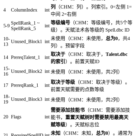
列
（CHM：列）。列索引。0=左侧 1=
4
ColumnIndex
int
中间 2=右侧
等级编号
（CHM：等级编号，共5个等
SpellRank_1 ~
5-9
int
SpellRank_5
级）。天赋法术各等级的 Spell.dbc ID
未使用（CHM：未使用，
总为0
，共4
10-
Unused_Block1
int
13
列）。预留字段
取决于
（CHM：取决于，
Talent.dbc
14
PrereqTalent_1
int
的索引
）。前置天赋ID
15-
Unused_Block2
int
未使用（CHM：未使用，共2列）
16
取决于等级
（CHM：取决于等级）。
17
PrereqRank_1
int
前置天赋需要的点数等级
18-
Unused_Block3
int
未使用（CHM：未使用，共2列）
19
需要添加技能书
（CHM：需要添加技
20
Flags
int
能书，
重置天赋树时需要禁用最高天
赋等级
）。天赋标志位
未知
（CHM：未知，
总为0
）。通常为
21
RequiredSpellID
int