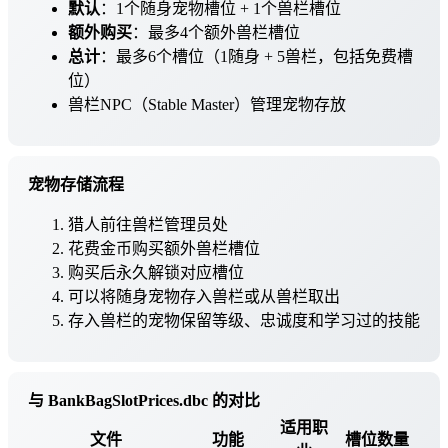
默认
：1个随身宠物槽位 + 1个兽栏槽位
额外购买
：最多4个额外兽栏槽位
总计
：最多6个槽位（1随身 + 5兽栏，包括免费槽
位）
兽栏NPC（Stable Master）管理宠物存放
宠物存储流程
猎人前往兽栏管理员处
花费金币购买额外兽栏槽位
购买后永久解锁对应槽位
可以将随身宠物存入兽栏或从兽栏取出
存入兽栏的宠物保留等级、忠诚度和学习过的技能
与 BankBagSlotPrices.dbc 的对比
适用职
文件
功能
槽位数量