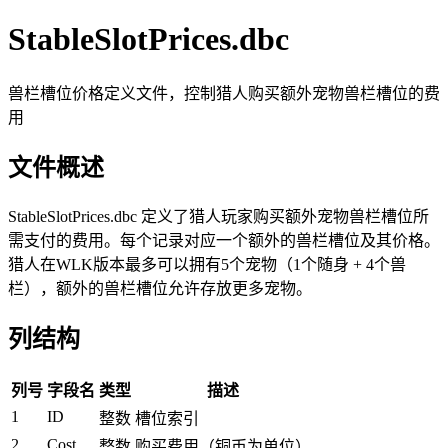
StableSlotPrices.dbc
兽栏槽位价格定义文件，控制猎人购买额外宠物兽栏槽位的费
用
文件概述
StableSlotPrices.dbc 定义了猎人玩家购买额外宠物兽栏槽位所
需支付的费用。每个记录对应一个额外的兽栏槽位及其价格。
猎人在WLK版本最多可以拥有5个宠物（1个随身 + 4个兽
栏），额外的兽栏槽位允许存放更多宠物。
列结构
列号
字段名
类型
描述
1
ID
整数
槽位索引
2
Cost
整数
购买费用（铜币为单位）