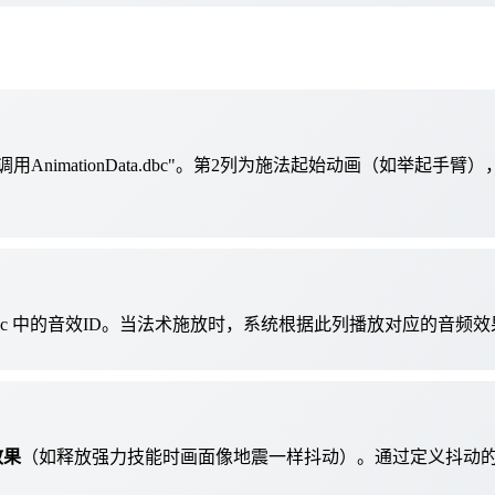
用AnimationData.dbc"。第2列为施法起始动画（如举起手臂），
tries.dbc 中的音效ID。当法术施放时，系统根据此列播放对应
效果
（如释放强力技能时画面像地震一样抖动）。通过定义抖动