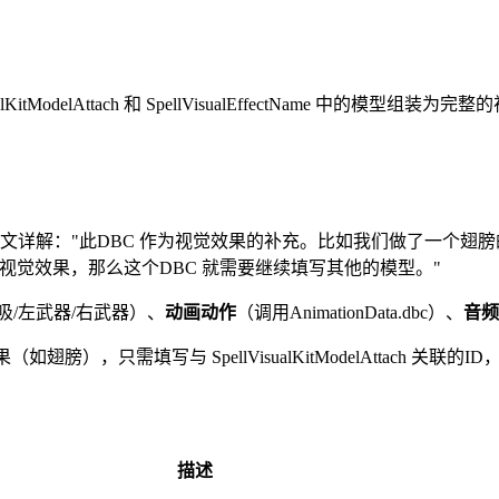
tModelAttach 和 SpellVisualEffectName 中的
文详解："此DBC 作为视觉效果的补充。比如我们做了一个翅膀的视觉效果，在S
显示别的视觉效果，那么这个DBC 就需要继续填写其他的模型。"
呼吸/左武器/右武器）、
动画动作
（调用AnimationData.dbc）、
音频
模型效果（如翅膀），只需填写与 SpellVisualKitModelAttach 关
描述