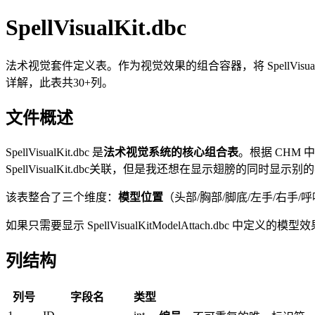
SpellVisualKit.dbc
法术视觉套件定义表。作为视觉效果的组合容器，将 SpellVisualKi
详解，此表共30+列。
文件概述
SpellVisualKit.dbc 是
法术视觉系统的核心组合表
。根据 CHM 中
SpellVisualKit.dbc关联，但是我还想在显示翅膀的同时
该表整合了三个维度：
模型位置
（头部/胸部/脚底/左手/右手/
如果只需要显示 SpellVisualKitModelAttach.dbc 中定义的
列结构
列号
字段名
类型