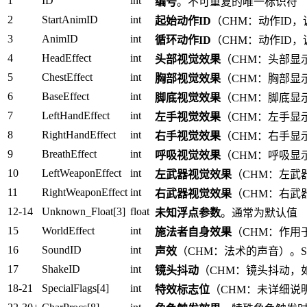
1
ID
int
编号
。不可重复的唯一标识符
2
StartAnimID
int
起始动作ID
（CHM：动作ID，调
3
AnimID
int
循环动作ID
（CHM：动作ID，调
4
HeadEffect
int
头部视觉效果
（CHM：头部显示位置）。
5
ChestEffect
int
胸部视觉效果
（CHM：胸部显示位置）。
6
BaseEffect
int
脚底视觉效果
（CHM：脚底显示位置）。
7
LeftHandEffect
int
左手视觉效果
（CHM：左手显示位置）。
8
RightHandEffect
int
右手视觉效果
（CHM：右手显示位置）。
9
BreathEffect
int
呼吸视觉效果
（CHM：呼吸显示位置）。
10
LeftWeaponEffect
int
左武器视觉效果
（CHM：左武器显示位
11
RightWeaponEffect
int
右武器视觉效果
（CHM：右武器显示位
12-14
Unknown_Float[3]
float
未知浮点参数
。通常为默认值
15
WorldEffect
int
施法者自身效果
（CHM：作用于施
16
SoundID
int
声效
（CHM：法术的声音）。Soun
17
ShakeID
int
镜头抖动
（CHM：镜头抖动，如放
18-21
SpecialFlags[4]
int
特效标志位
（CHM：未详细说