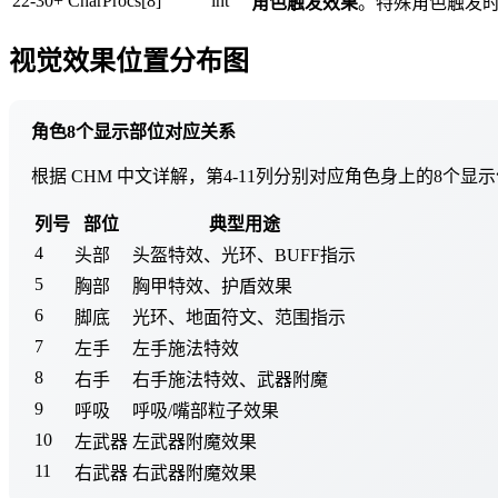
22-30+
CharProcs[8]
int
角色触发效果
。特殊角色触发时的视觉
视觉效果位置分布图
角色8个显示部位对应关系
根据 CHM 中文详解，第4-11列分别对应角色身上的8个显
列号
部位
典型用途
4
头部
头盔特效、光环、BUFF指示
5
胸部
胸甲特效、护盾效果
6
脚底
光环、地面符文、范围指示
7
左手
左手施法特效
8
右手
右手施法特效、武器附魔
9
呼吸
呼吸/嘴部粒子效果
10
左武器
左武器附魔效果
11
右武器
右武器附魔效果