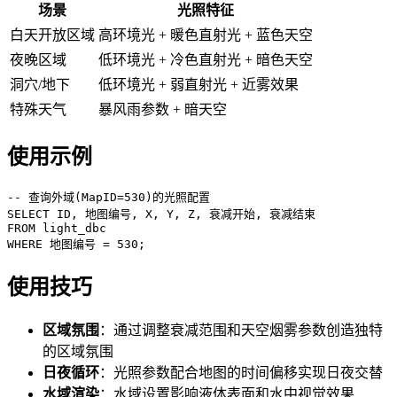
场景
光照特征
白天开放区域
高环境光 + 暖色直射光 + 蓝色天空
夜晚区域
低环境光 + 冷色直射光 + 暗色天空
洞穴/地下
低环境光 + 弱直射光 + 近雾效果
特殊天气
暴风雨参数 + 暗天空
使用示例
-- 查询外域(MapID=530)的光照配置

SELECT ID, 地图编号, X, Y, Z, 衰减开始, 衰减结束

FROM light_dbc

WHERE 地图编号 = 530;
使用技巧
区域氛围
：通过调整衰减范围和天空烟雾参数创造独特
的区域氛围
日夜循环
：光照参数配合地图的时间偏移实现日夜交替
水域渲染
：水域设置影响液体表面和水中视觉效果