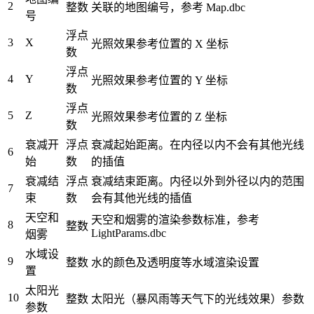
2
整数
关联的地图编号，参考 Map.dbc
号
浮点
3
X
光照效果参考位置的 X 坐标
数
浮点
4
Y
光照效果参考位置的 Y 坐标
数
浮点
5
Z
光照效果参考位置的 Z 坐标
数
衰减开
浮点
衰减起始距离。在内径以内不会有其他光线
6
始
数
的插值
衰减结
浮点
衰减结束距离。内径以外到外径以内的范围
7
束
数
会有其他光线的插值
天空和
天空和烟雾的渲染参数标准，参考
8
整数
LightParams.dbc
烟雾
水域设
9
整数
水的颜色及透明度等水域渲染设置
置
太阳光
10
整数
太阳光（暴风雨等天气下的光线效果）参数
参数