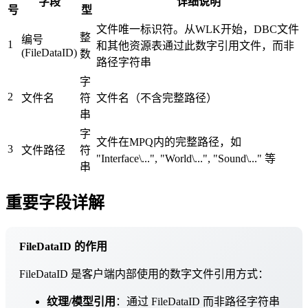
字段
详细说明
号
型
文件唯一标识符。从WLK开始，DBC文件
整
编号
1
和其他资源表通过此数字引用文件，而非
(FileDataID)
数
路径字符串
字
2
文件名
符
文件名（不含完整路径）
串
字
文件在MPQ内的完整路径，如
3
文件路径
符
"Interface\...", "World\...", "Sound\..." 等
串
重要字段详解
FileDataID 的作用
FileDataID 是客户端内部使用的数字文件引用方式：
纹理/模型引用
：通过 FileDataID 而非路径字符串