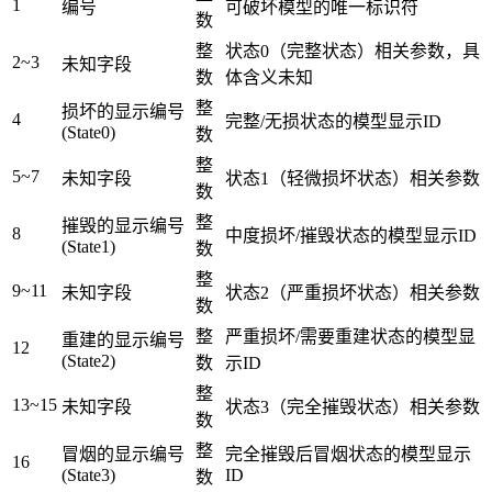
1
编号
可破坏模型的唯一标识符
数
整
状态0（完整状态）相关参数，具
2~3
未知字段
数
体含义未知
整
损坏的显示编号
4
完整/无损状态的模型显示ID
(State0)
数
整
5~7
未知字段
状态1（轻微损坏状态）相关参数
数
整
摧毁的显示编号
8
中度损坏/摧毁状态的模型显示ID
(State1)
数
整
9~11
未知字段
状态2（严重损坏状态）相关参数
数
整
严重损坏/需要重建状态的模型显
重建的显示编号
12
(State2)
数
示ID
整
13~15
未知字段
状态3（完全摧毁状态）相关参数
数
整
冒烟的显示编号
完全摧毁后冒烟状态的模型显示
16
(State3)
ID
数