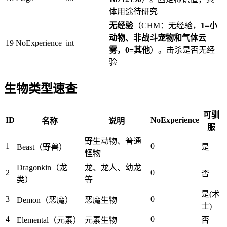
体用途待研究
无经验
（CHM：无经验，
1=小
动物、非战斗宠物和气体云
19
NoExperience
int
雾，0=其他
）。击杀是否无经
验
生物类型速查
可驯
ID
NoExperience
名称
说明
服
野生动物、普通
1
0
Beast（野兽）
是
怪物
Dragonkin（龙
龙、龙人、幼龙
2
0
否
类）
等
是(术
3
0
Demon（恶魔）
恶魔生物
士)
4
0
Elemental（元素）
元素生物
否