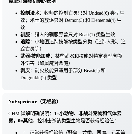
类型对游戏机制的影响
控制法术
：牧师的控制亡灵只对 Undead(6) 类型生
效；术士的放逐只对 Demon(3) 和 Elemental(4) 生
效
驯服
：猎人的驯服野兽只对 Beast(1) 类型生效
追踪
：小地图追踪技能按类型分类（追踪人形、追
踪亡灵等）
武器/技能加成
：某些武器和技能对特定类型有额
外伤害（如屠魔对恶魔）
剥皮
：剥皮技能只适用于部分 Beast(1) 和
Dragonkin(2) 类型
NoExperience（无经验）
CHM 详解明确说明：
1=小动物、非战斗宠物和气体云
雾，0=其他
。控制击杀该类型生物是否获得经验值：
正常获得经验值（野兽、龙类、恶魔、元素等
0