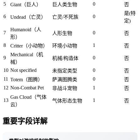
5
0
Giant（巨人）
巨人类生物
否
是(特
6
0
Undead（亡灵）
亡灵/不死族
定)
Humanoid（人
7
0
人形生物
否
形）
8
1
Critter（小动物）
环境小动物
否
Mechanical（机
9
0
机械/构造体
否
械）
10
Not specified
0
未指定类型
否
11
0
Totem（图腾）
萨满图腾类
否
12
Non-Combat Pet
1
非战斗宠物
否
Gas Cloud（气体
13
1
气体形态生物
否
云）
重要字段详解