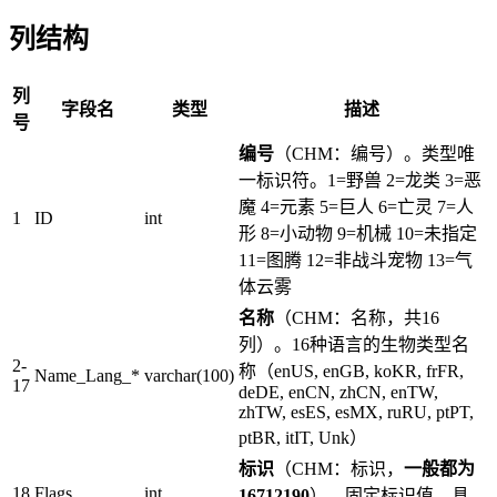
列结构
列
字段名
类型
描述
号
编号
（CHM：编号）。类型唯
一标识符。1=野兽 2=龙类 3=恶
魔 4=元素 5=巨人 6=亡灵 7=人
1
ID
int
形 8=小动物 9=机械 10=未指定
11=图腾 12=非战斗宠物 13=气
体云雾
名称
（CHM：名称，共16
列）。16种语言的生物类型名
2-
称（enUS, enGB, koKR, frFR,
Name_Lang_*
varchar(100)
17
deDE, enCN, zhCN, enTW,
zhTW, esES, esMX, ruRU, ptPT,
ptBR, itIT, Unk）
标识
（CHM：标识，
一般都为
18
Flags
int
16712190
）。固定标识值，具