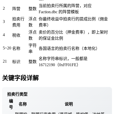
当前拍卖行所属的阵营，对应
2
阵营
整数
Faction.dbc 的阵营模板
拍卖行
浮点
你最终收益中拍卖行的提成比例（佣金
3
费用
数
费率）
浮点
卖价的百分比（押金费率），即上架时
4
税收
数
的保证金比例
字符
5~20
名称
各国语言的拍卖行名称（本地化）
串
名称字符串标识，一般都是
21
标识
整数
16712190（0xFF01FE）
关键字段详解
拍卖行类型
编
名称
说明
号