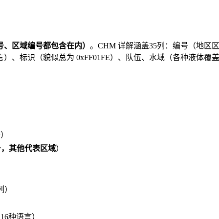
号、区域编号都包含在内）
。CHM 详解涵盖35列：编号（地
）、标识（貌似总为 0xFF01FE）、队伍、水域（各种液体覆
陆）
号，其他代表区域
）
）
列）
）
16种语言）