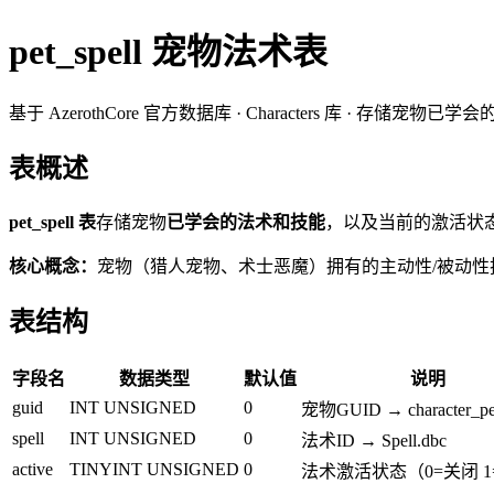
pet_spell 宠物法术表
基于 AzerothCore 官方数据库 · Characters 库 · 存储宠物已
表概述
pet_spell 表
存储宠物
已学会的法术和技能
，以及当前的激活状态。类似
核心概念：
宠物（猎人宠物、术士恶魔）拥有的主动性/被动性技
表结构
字段名
数据类型
默认值
说明
guid
INT UNSIGNED
0
宠物GUID → character_pet
spell
INT UNSIGNED
0
法术ID → Spell.dbc
active
TINYINT UNSIGNED
0
法术激活状态（0=关闭 