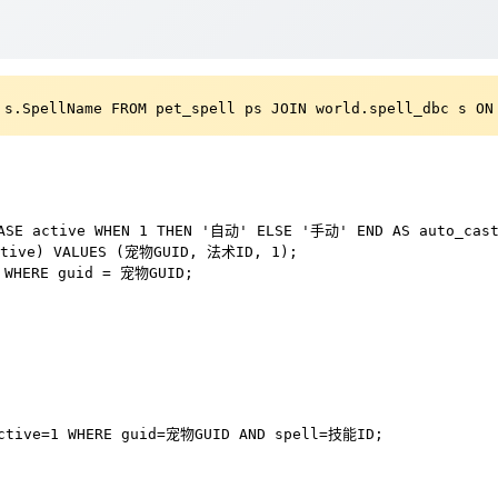
 s.SpellName FROM pet_spell ps JOIN world.spell_dbc s O
ASE
active
WHEN
1
THEN
'自动'
ELSE
'手动'
END
AS
auto_cas
ctive)
VALUES
(
宠物GUID
,
法术ID
,
1
);
WHERE
guid =
宠物GUID
;
active=1 WHERE guid=宠物GUID AND spell=技能ID;