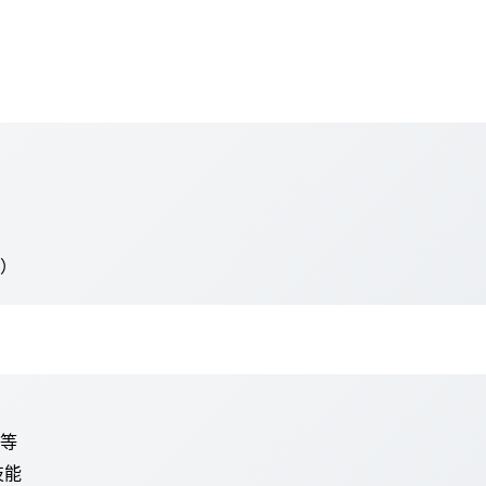
）
等
技能