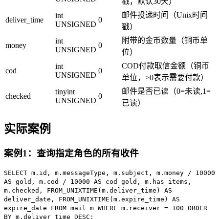
戳，默认30天）
邮件投递时间（Unix时间
int
deliver_time
0
UNSIGNED
戳）
附带的金币数量（铜币单
int
money
0
UNSIGNED
位）
COD付款取信金额（铜币
int
cod
0
UNSIGNED
单位，>0表示需要付款）
邮件是否已读（0=未读,1=
tinyint
checked
0
UNSIGNED
已读）
实际案例
案例1：查询指定角色的所有收件
SELECT
m.id, m.messageType, m.subject, m.money /
10000
AS
gold, m.cod /
10000
AS
cod_gold, m.has_items,
m.checked,
FROM_UNIXTIME
(m.deliver_time)
AS
deliver_date,
FROM_UNIXTIME
(m.expire_time)
AS
expire_date
FROM
mail m
WHERE
m.receiver =
100
ORDER
BY
m.deliver_time
DESC
;