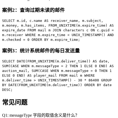
案例2：查询过期未读的邮件
SELECT
m.id, c.name
AS
receiver_name, m.subject,
m.money, m.has_items,
FROM_UNIXTIME
(m.expire_time)
AS
expire_date
FROM
mail m
JOIN
characters c
ON
c.guid =
m.receiver
WHERE
m.expire_time <
UNIX_TIMESTAMP
()
AND
m.checked =
0
ORDER BY
m.expire_time;
案例3：统计系统邮件的每日发送量
SELECT
DATE
(
FROM_UNIXTIME
(m.deliver_time))
AS
date,
SUM
(
CASE WHEN
m.messageType =
2
THEN
1
ELSE
0
END
)
AS
auction_mail,
SUM
(
CASE WHEN
m.messageType =
0
THEN
1
ELSE
0
END
)
AS
player_mail
FROM
mail m
WHERE
m.deliver_time >
UNIX_TIMESTAMP
() -
30
*
86400
GROUP
BY
DATE
(
FROM_UNIXTIME
(m.deliver_time))
ORDER BY
date
DESC
;
常见问题
Q1: messageType 字段的取值含义是什么？