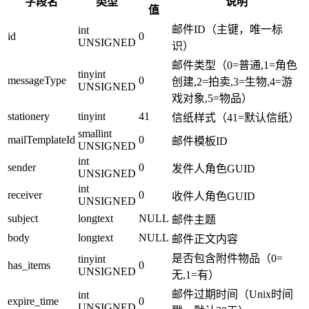
字段名
类型
说明
值
邮件ID（主键，唯一标
int
id
0
UNSIGNED
识）
邮件类型（0=普通,1=角色
tinyint
messageType
0
创建,2=拍卖,3=生物,4=游
UNSIGNED
戏对象,5=物品）
stationery
tinyint
41
信纸样式（41=默认信纸）
smallint
mailTemplateId
0
邮件模板ID
UNSIGNED
int
sender
0
发件人角色GUID
UNSIGNED
int
receiver
0
收件人角色GUID
UNSIGNED
subject
longtext
NULL
邮件主题
body
longtext
NULL
邮件正文内容
是否包含附件物品（0=
tinyint
has_items
0
UNSIGNED
无,1=有）
邮件过期时间（Unix时间
int
expire_time
0
UNSIGNED