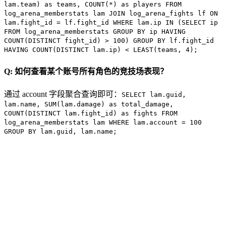
lam.team) as teams, COUNT(*) as players FROM
log_arena_memberstats lam JOIN log_arena_fights lf ON
lam.fight_id = lf.fight_id WHERE lam.ip IN (SELECT ip
FROM log_arena_memberstats GROUP BY ip HAVING
COUNT(DISTINCT fight_id) > 100) GROUP BY lf.fight_id
HAVING COUNT(DISTINCT lam.ip) < LEAST(teams, 4);
Q: 如何查看某个账号所有角色的竞技场表现？
通过 account 字段聚合查询即可：
SELECT lam.guid,
lam.name, SUM(lam.damage) as total_damage,
COUNT(DISTINCT lam.fight_id) as fights FROM
log_arena_memberstats lam WHERE lam.account = 100
GROUP BY lam.guid, lam.name;