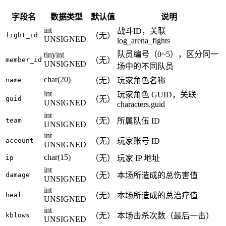
字段名
数据类型
默认值
说明
int
战斗ID，关联
fight_id
（无）
UNSIGNED
log_arena_fights
队员编号（0~5），区分同一
tinyint
member_id
（无）
UNSIGNED
场中的不同队员
char(20)
name
（无）
玩家角色名称
int
玩家角色 GUID，关联
guid
（无）
UNSIGNED
characters.guid
int
team
（无）
所属队伍 ID
UNSIGNED
int
account
（无）
玩家账号 ID
UNSIGNED
char(15)
ip
（无）
玩家 IP 地址
int
damage
（无）
本场所造成的总伤害值
UNSIGNED
int
heal
（无）
本场所造成的总治疗值
UNSIGNED
int
kblows
（无）
本场击杀次数（最后一击）
UNSIGNED