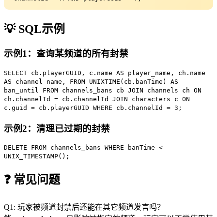
💡 SQL示例
示例1：查询某频道的所有封禁
SELECT
cb.playerGUID, c.name
AS
player_name, ch.name
AS
channel_name,
FROM_UNIXTIME
(cb.banTime)
AS
ban_until
FROM
channels_bans cb
JOIN
channels ch
ON
ch.channelId = cb.channelId
JOIN
characters c
ON
c.guid = cb.playerGUID
WHERE
cb.channelId =
3
;
示例2：清理已过期的封禁
DELETE FROM
channels_bans
WHERE
banTime <
UNIX_TIMESTAMP
();
❓ 常见问题
Q1: 玩家被频道封禁后还能在其它频道发言吗？